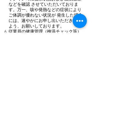
などを確認 させていただいておりま
す。万一、咳や発熱などの症状により
ご体調が優れない状況が 発生した場合
には、速やかにお申し出いただきます
よう、お願いしております。
従業員の健康管理（検温チェック等）
の実施をしております。
新型コロナウイルスの対策に関して
は、
日本政府
および関係機関の示す
方針に準じて都度更新いたします。
その際は、改めてご案内申し上げま
す。
長野県北佐久郡軽井沢町南軽井沢1398