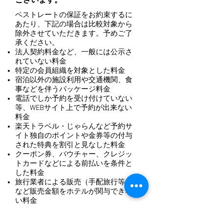
ございます。
ベストレートの保証をお約束するに
あたり、下記の場合は比較対象から
除外させていただきます。予めご了
承ください。
法人契約料金など、一般には公示さ
れていない料金
特定の会員組織を対象とした料金
宿泊以外の施設利用や交通機関、食
事などを伴うパッケージ料金
電話でしか予約を受け付けていない
等、WEBサイト上で予約が出来ない
料金
楽天トラベル・じゃらんなど予約サ
イト独自のポイントや金券等の付与
された特典を割引と見なした料金
クーポン券、バウチャー、クレジッ
トカードなどによる前払いを条件と
した料金
旅行業者による販売（手配旅行等）
など販売金額をホテルが関与できな
い料金
オークションサイト（共同購入サイ