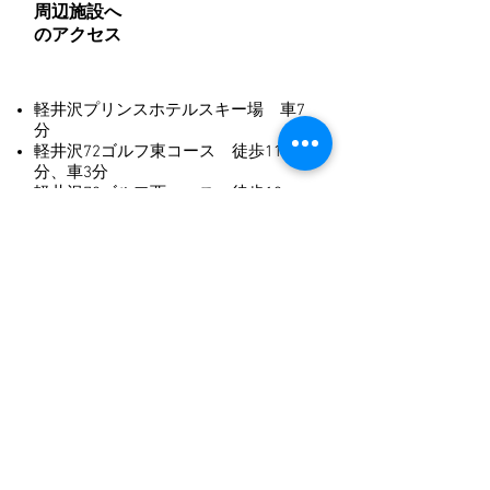
周辺施設へ
のアクセス
軽井沢プリンスホテルスキー場 車7
分
軽井沢72ゴルフ東コース 徒歩11
分、車3分
軽井沢72ゴルフ西コース 徒歩10
分、車2分
軽井沢72ゴルフ南コース 徒歩13
分、車2分
軽井沢72ゴルフ南コース 車6分
八風温泉 車9分
※
露天風呂を楽し
める、地元民にも人気な山奥のリゾ
ート温泉
コンビニエンスストア（ファミリー
マート） 徒歩5分
ツルヤ軽井沢店 車7分
※
軽井沢町
民の胃袋を満たす最大のスーパー
。
ツルヤオリジナル商品は地元民だけ
でなく観光客にも大人気
東間そば 徒歩1分 ※レビューの点