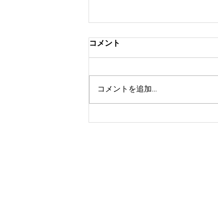
2026年6月1日～宿泊税課税開
コメント
始について
2026年6月1日より、軽井沢町内
に宿泊される方に対し宿泊税が課
コメントを追加…
税されます。 詳細は軽井沢町ホ
ームページをご確認ください。
軽井沢町宿泊税についてはこちら
※軽井沢町のWebサイトへ推移い
たします。
ホーム