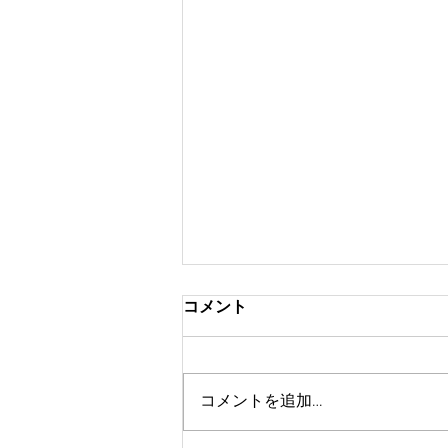
2026年6月1日～宿泊税課税開
コメント
始について
2026年6月1日より、軽井沢町内
に宿泊される方に対し宿泊税が課
コメントを追加…
税されます。 詳細は軽井沢町ホ
ームページをご確認ください。